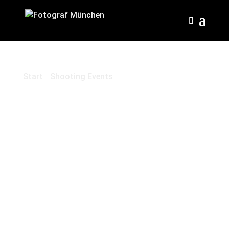
Start
/
Shooting Events
/ Extravaganza Special
– Sunset Photoshooting
Extravaganz
a Special –
Sunset
Photoshooti
ng
250,00
€
Deutsche Version unten