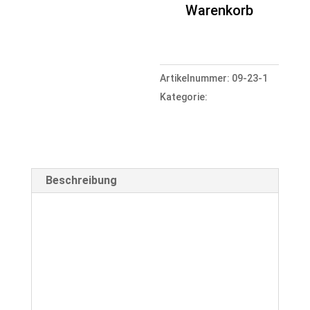
Warenkorb
Photoshooting
Menge
Artikelnummer:
09-23-1
Kategorie:
Shooting
Events
Beschreibung
Beschreibung
Sonnenuntergangs-Shooting auf
Sizilien: Machen wir den
Sonnenuntergang zu einem
unvergesslichen Shooting!