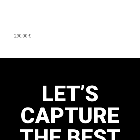
Extravaganza Special – Acrobatics X
Astrophotography
290,00
€
LET’S
CAPTURE
THE BEST