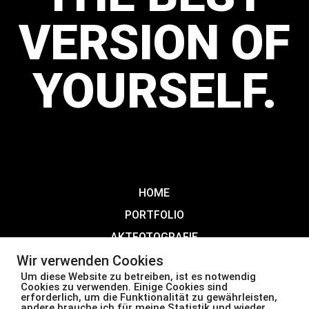
VERSION OF
YOURSELF.
HOME
PORTFOLIO
AKTFOTOGRAFIE
ABOUT
Wir verwenden Cookies
Um diese Website zu betreiben, ist es notwendig
KONTAKT
Cookies zu verwenden. Einige Cookies sind
erforderlich, um die Funktionalität zu gewährleisten,
IMPRESSUM
andere brauche ich für meine Statistik und wieder